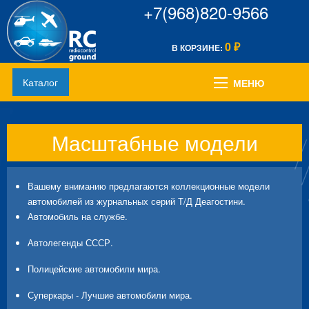
+7(968)820-9566
0
В КОРЗИНЕ:
₽
Каталог
МЕНЮ
Масштабные модели
Вашему вниманию предлагаются коллекционные модели
автомобилей из журнальных серий Т/Д Деагостини.
Автомобиль на службе.
Автолегенды СССР.
Полицейские автомобили мира.
Суперкары - Лучшие автомобили мира.