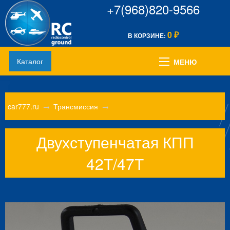
+7(968)820-9566
0
В КОРЗИНЕ:
₽
Каталог
МЕНЮ
car777.ru
→
Трансмиссия
→
Двухступенчатая КПП
42Т/47Т