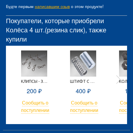
Будте первым
написавшим озыв
о этом продукте!
Покупатели, которые приобрели
Колёса 4 шт.(резина слик), также
купили
КЛИПСЫ - ЗАЩЁЛКИ (6 ШТ.)
ШТИФТ С ПРУЖИНОЙ ВАЛА СТАРТЕРА
200
400
15
₽
₽
Сообщить о
Сообщить о
Сооб
и
поступлении
поступлении
посту