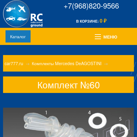
+7(968)820-9566
0
В КОРЗИНЕ:
₽
Каталог
МЕНЮ
car777.ru
→
Комплекты Mercedes DeAGOSTINI
→
Комплект №60