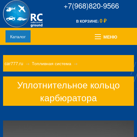
+7(968)820-9566
0
В КОРЗИНЕ:
₽
Каталог
МЕНЮ
car777.ru
→
Топливная система
→
Уплотнительное кольцо
карбюратора