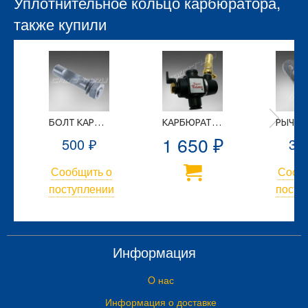
Уплотнительное кольцо карбюратора,
также купили
БОЛТ КАРБЮРАТОРА
КАРБЮРАТОР В СБОРЕ
1 650
500
35
₽
₽
Сообщить о
Сооб
и
поступлении
посту
Информация
O нас
Информация о доставке