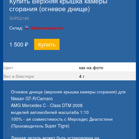
Купить Верхняя крышка камеры
сгорания (огневое днище)
SUPG2180
Склад:
Заканчивается
1 500
₽
Цвет
как на фото
Вес в блистере
4 г
Огневое днище (верхняя крышка камеры сгорания) для
Nissan GT-R/Camaro
AMG Mercedes C - Class DTM 2008
моделей автомобилей масштаба 1:10
100% - ая совместимость с Мерседес Деагостини
(Производитель Super Tigre)
Данная деталь может быть установлена на