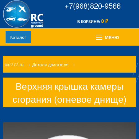
+7(968)820-9566
0
В КОРЗИНЕ:
₽
Каталог
МЕНЮ
car777.ru
→
Детали двигателя
→
Верхняя крышка камеры
сгорания (огневое днище)