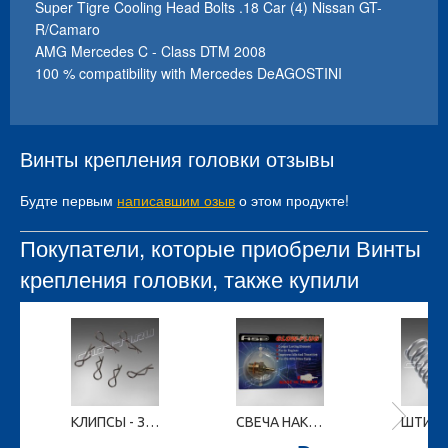
Super Tigre Cooling Head Bolts .18 Car (4) Nissan GT-
R/Camaro
AMG Mercedes C - Class DTM 2008
100 % compatibility with Mercedes DeAGOSTINI
Винты крепления головки отзывы
Будте первым
написавшим озыв
о этом продукте!
Покупатели, которые приобрели Винты
крепления головки, также купили
КЛИПСЫ - ЗАЩЁЛКИ (6 ШТ.)
СВЕЧА НАКАЛИВАНИЯ GLOW PLUG NO3