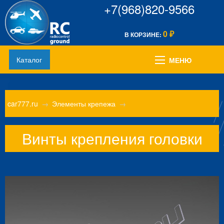
+7(968)820-9566
0
В КОРЗИНЕ:
₽
Каталог
МЕНЮ
car777.ru
→
Элементы крепежа
→
Винты крепления головки