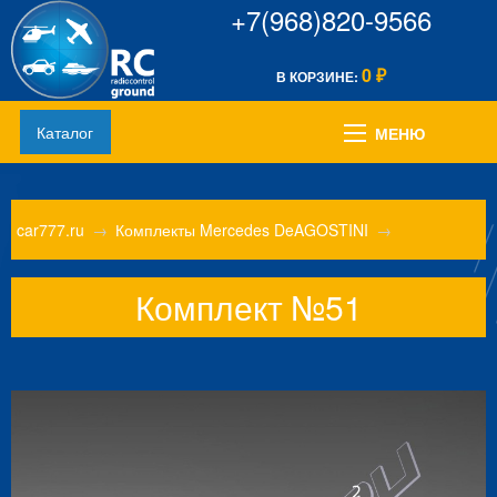
+7(968)820-9566
0
В КОРЗИНЕ:
₽
Каталог
МЕНЮ
car777.ru
→
Комплекты Mercedes DeAGOSTINI
→
Комплект №51