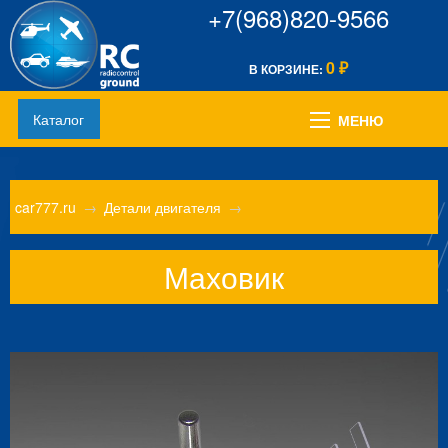
+7(968)820-9566
0
В КОРЗИНЕ:
₽
Каталог
МЕНЮ
car777.ru
→
Детали двигателя
→
Маховик