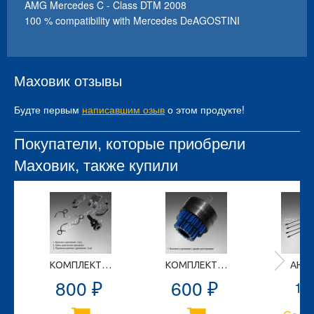
AMG Mercedes C - Class DTM 2008
100 % compatibility with Mercedes DeAGOSTINI
Маховик отзывы
Будте первым
написавшим озыв
о этом продукте!
Покупатели, которые приобрели
Маховик, также купили
КОМПЛЕКТ №48
КОМПЛЕКТ №45
АНТ
800
600
10
₽
₽