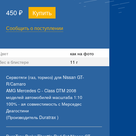
450
₽
Сообщить о поступлении
Цвет
как на фото
Вес в блистере
11 г
Сервотяги (газ, тормоз) для Nissan GT-
R/Camaro
AMG Mercedes C - Class DTM 2008
моделей автомобилей масштаба 1:10
100% - ая совместимость с Мерседес
Деагостини
(Производитель Duratrax )