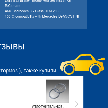
DuraTrax Brake/Throttle Rod Set Nissan GT-
R/Camaro
AMG Mercedes C - Class DTM 2008
100 % compatibility with Mercedes DeAGOSTINI
отзывы
тормоз ), также купили
УПЛОТНИТЕЛЬНОЕ КОЛЬЦО КАРБЮРАТОРА