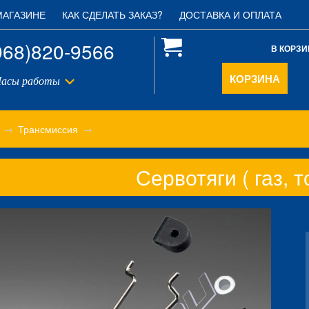
МАГАЗИНЕ
КАК СДЕЛАТЬ ЗАКАЗ?
ДОСТАВКА И ОПЛАТА
968)820-9566
В КОРЗИ
КОРЗИНА
асы работы
→
Трансмиссия
→
Сервотяги ( газ, т