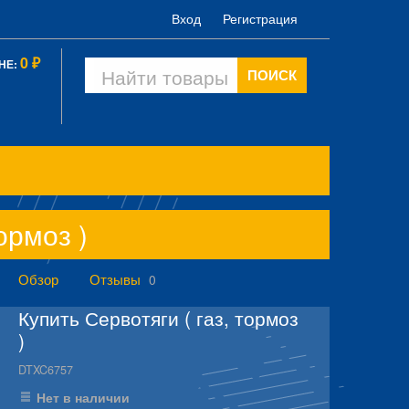
Вход
Регистрация
0
НЕ:
₽
ПОИСК
ормоз )
Обзор
Отзывы
0
Купить Сервотяги ( газ, тормоз
)
DTXC6757
Нет в наличии