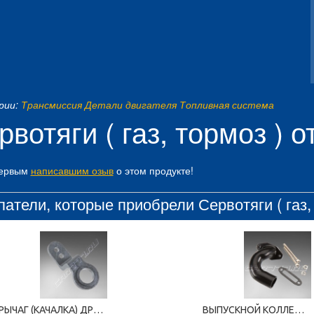
рии:
Трансмиссия
Детали двигателя
Топливная система
рвотяги ( газ, тормоз ) 
первым
написавшим озыв
о этом продукте!
атели, которые приобрели Сервотяги ( газ, 
РЫЧАГ (КАЧАЛКА) ДРОССЕЛЬНОЙ ЗАСЛОНКИ
ВЫПУСКНОЙ КОЛЛЕКТОР